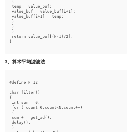
 { 

 temp = value_buf; 

 value_buf = value_buf[i+1]; 

 value_buf[i+1] = temp; 

 } 

 } 

 } 

 return value_buf[(N-1)/2]; 

} 

3、算术平均滤波法
#define N 12 

char filter() 

{ 

 int sum = 0; 

 for ( count=0;count<N;count++) 

 { 

 sum + = get_ad(); 

 delay(); 

 } 
