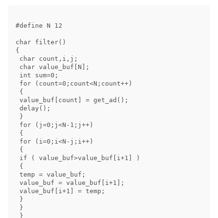
#define N 12 

char filter() 

{ 

 char count,i,j; 

 char value_buf[N]; 

 int sum=0; 

 for (count=0;count<N;count++) 

 { 

 value_buf[count] = get_ad(); 

 delay(); 

 } 

 for (j=0;j<N-1;j++) 

 { 

 for (i=0;i<N-j;i++) 

 { 

 if ( value_buf>value_buf[i+1] ) 

 { 

 temp = value_buf; 

 value_buf = value_buf[i+1]; 

 value_buf[i+1] = temp; 

 } 

 } 

 } 
