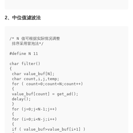
2、中位值滤波法
/* N 值可根据实际情况调整

 排序采用冒泡法*/ 

#define N 11 

char filter() 

{ 

 char value_buf[N]; 

 char count,i,j,temp; 

 for ( count=0;count<N;count++) 

 { 

 value_buf[count] = get_ad(); 

 delay(); 

 } 

 for (j=0;j<N-1;j++) 

 { 

 for (i=0;i<N-j;i++) 

 { 

 if ( value_buf>value_buf[i+1] ) 
