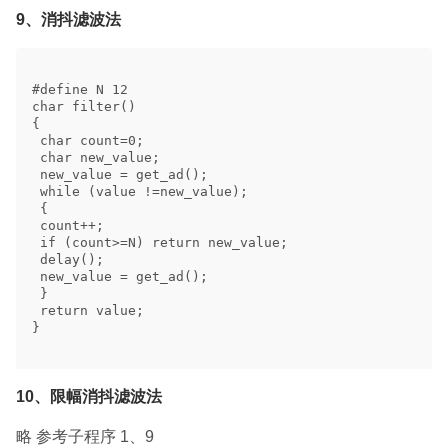
9、消抖滤波法
#define N 12 

char filter() 

{ 

 char count=0; 

 char new_value; 

 new_value = get_ad(); 

 while (value !=new_value); 

 { 

 count++; 

 if (count>=N) return new_value; 

 delay(); 

 new_value = get_ad(); 

 } 

 return value; 

} 

10、限幅消抖滤波法
略 参考子程序 1、9