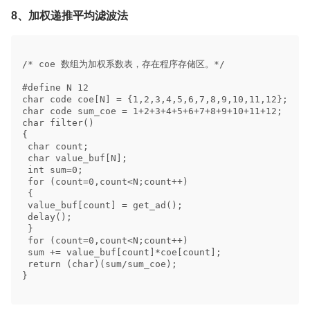
8、加权递推平均滤波法
/* coe 数组为加权系数表，存在程序存储区。*/ 

#define N 12 

char code coe[N] = {1,2,3,4,5,6,7,8,9,10,11,12}; 

char code sum_coe = 1+2+3+4+5+6+7+8+9+10+11+12; 

char filter() 

{ 

 char count; 

 char value_buf[N]; 

 int sum=0; 

 for (count=0,count<N;count++) 

 { 

 value_buf[count] = get_ad(); 

 delay(); 

 } 

 for (count=0,count<N;count++) 

 sum += value_buf[count]*coe[count]; 

 return (char)(sum/sum_coe); 

} 
