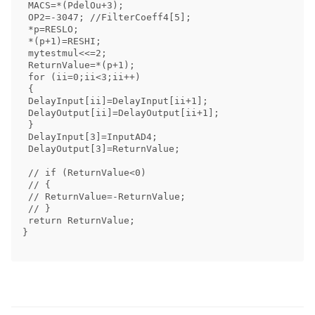
 MACS=*(PdelOu+3); 

 OP2=-3047; //FilterCoeff4[5]; 

 *p=RESLO; 

 *(p+1)=RESHI; 

 mytestmul<<=2; 

 ReturnValue=*(p+1); 

 for (ii=0;ii<3;ii++) 

 { 

 DelayInput[ii]=DelayInput[ii+1]; 

 DelayOutput[ii]=DelayOutput[ii+1]; 

 } 

 DelayInput[3]=InputAD4; 

 DelayOutput[3]=ReturnValue; 

 // if (ReturnValue<0) 

 // { 

 // ReturnValue=-ReturnValue; 

 // } 

 return ReturnValue; 

}
