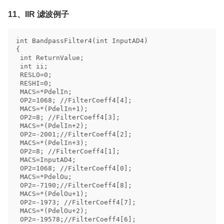
11、IIR 滤波例子
int BandpassFilter4(int InputAD4) 

{ 

 int ReturnValue; 

 int ii; 

 RESLO=0; 

 RESHI=0; 

 MACS=*PdelIn; 

 OP2=1068; //FilterCoeff4[4]; 

 MACS=*(PdelIn+1); 

 OP2=8; //FilterCoeff4[3]; 

 MACS=*(PdelIn+2); 

 OP2=-2001;//FilterCoeff4[2]; 

 MACS=*(PdelIn+3); 

 OP2=8; //FilterCoeff4[1]; 

 MACS=InputAD4; 

 OP2=1068; //FilterCoeff4[0]; 

 MACS=*PdelOu; 

 OP2=-7190;//FilterCoeff4[8]; 

 MACS=*(PdelOu+1); 

 OP2=-1973; //FilterCoeff4[7]; 

 MACS=*(PdelOu+2); 

 OP2=-19578;//FilterCoeff4[6]; 
