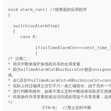
void alarm_run() //报警器的应用程序

{

  switch(ucAlarmStep)

  {

     case 0:

           if(uiTimeAlarmCnt>=const_time_3s) //时间到

           {

/* 注释二：

* 用关中断来保护多线程共享的全局变量：

* 因为uiTimeAlarmCnt和uiVoiceCnt都是uns
成。

* 在C语言中uiTimeAlarmCnt=0和uiVoiceCnt=co
* 实际上经过编译之后它不只一条汇编指令。由于另外一个
* 进行判断和操作，如果不禁止定时中断或者采取其它措施
* 结束操作共享变量前就去访问或处理这个共享变量，这就
*/

              ET0=0;  //禁止定时中断
