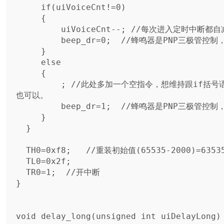
     if(uiVoiceCnt!=0)

     {

         uiVoiceCnt--; //每次进入定时中断都自减1，直到等于零为止。才停止鸣叫

         beep_dr=0;  //蜂鸣器是PNP三极管控制，低电平就开始鸣叫。

     }

     else

     {

         ; //此处多加一个空指令，想维持跟if括号语句的数量对称，都是两条指令。不加
也可以。

         beep_dr=1;  //蜂鸣器是PNP三极管控制，高电平就停止鸣叫。

     }

  }

  TH0=0xf8;   //重装初始值(65535-2000)=63535=0xf82f

  TL0=0x2f;

  TR0=1;  //开中断

}

void delay_long(unsigned int uiDelayLong)
