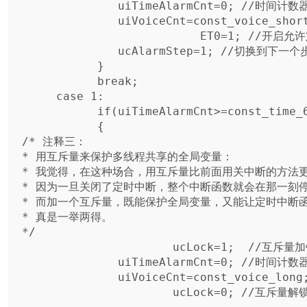
              uiTimeAlarmCnt=0; //时间计数器清零

              uiVoiceCnt=const_voice_short;  //蜂鸣器短叫

                          ET0=1; //开启允许定时中断

              ucAlarmStep=1; //切换到下一个步骤

           }

           break;

     case 1:

           if(uiTimeAlarmCnt>=const_time_6s) //时间到

           {

/* 注释三：

* 用互斥量来保护多线程共享的全局变量：

* 我觉得，在这种场合，用互斥量比前面用关中断的方法更
* 因为一旦关闭了定时中断，整个中断函数就会在那一刻停
* 而加一个互斥量，既能保护全局变量，又能让定时中断函
* 真是一举两得。

*/

                      ucLock=1;  //互斥量加锁。 俗称原子锁

              uiTimeAlarmCnt=0; //时间计数器清零

              uiVoiceCnt=const_voice_long;  //蜂鸣器长叫

                      ucLock=0; //互斥量解锁。  俗称原子锁
