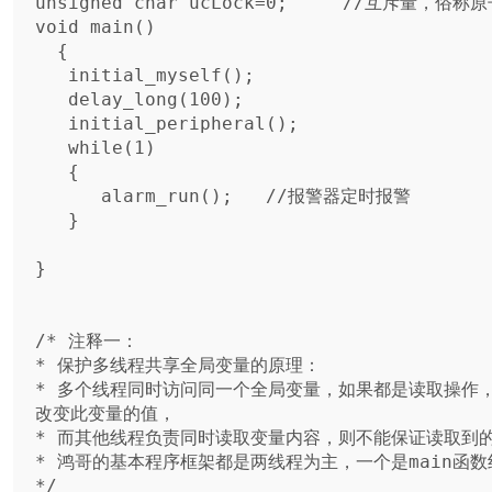
unsigned char ucLock=0;     //互斥量，俗称原
void main() 

  {

   initial_myself();  

   delay_long(100);   

   initial_peripheral(); 

   while(1)  

   { 

      alarm_run();   //报警器定时报警

   }

}

/* 注释一：

* 保护多线程共享全局变量的原理：

* 多个线程同时访问同一个全局变量，如果都是读取操作
改变此变量的值，

* 而其他线程负责同时读取变量内容，则不能保证读取到的
* 鸿哥的基本程序框架都是两线程为主，一个是main函数
*/
