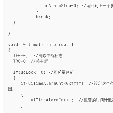
              ucAlarmStep=0; //返回到上一个步骤

           }

           break;

  }

}

void T0_time() interrupt 1

{

  TF0=0;  //清除中断标志

  TR0=0; //关中断

  if(ucLock==0) //互斥量判断

  {

     if(uiTimeAlarmCnt<0xffff)  //设定这个条件，防止uiTimeAlarmCnt超范
围。

     {

         uiTimeAlarmCnt++;  //报警的时间计数器，累加定时中断的次数，

     }
