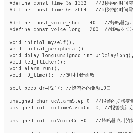
#define const_time_3s 1332   //3秒钟的
#define const_time_6s 2664   //6秒钟的
#define const_voice_short  40   //蜂鸣器
#define const_voice_long   200  //蜂鸣器
void initial_myself();    

void initial_peripheral();

void delay_long(unsigned int uiDelaylong);
void led_flicker();

void alarm_run();   

void T0_time();  //定时中断函数

sbit beep_dr=P2^7; //蜂鸣器的驱动IO口

unsigned char ucAlarmStep=0; //报警的步骤变量
unsigned int  uiTimeAlarmCnt=0; //报
unsigned int  uiVoiceCnt=0;  //蜂鸣器鸣叫