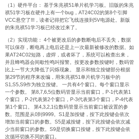
（1）硬件平台： 基于朱兆祺51单片机学习板。旧版的朱兆
祺51学习板在硬件上有一个bug，AT24C02的第8个引脚
VCC悬空了!!!，读者记得把它飞线连接到5V电源处。新版
的朱兆祺51学习板已经改过来了。
（2）实现功能： 4个被更改后的参数断电后不丢失，数据
可以保存，断电再上电后还是上一次最新被修改的数据。如
果AT24C02短路，虚焊，或者坏了，系统可以检查出来，
并且蜂鸣器会间歇性鸣叫报警。按更改参数按键时，数码管
比上一节大大降低了闪烁现象。 显示和独立按键部分根据
第29节的程序来改编，用朱兆祺51单片机学习板中的
S1,S5,S9作为独立按键。 一共有4个窗口。每个窗口显示
一个参数。 第8,7,6,5位数码管显示当前窗口，P-1代表第1
个窗口，P-2代表第2个窗口，P-3代表第3个窗口，P-4代表
第1个窗口。 第4,3,2,1位数码管显示当前窗口被设置的参
数。范围是从0到9999。S1是加按键，按下此按键会依次
增加当前窗口的参数。S5是减按键，按下此按键会依次减
少当前窗口的参数。S9是切换窗口按键，按下此按键会依
次循环切换不同的窗口。