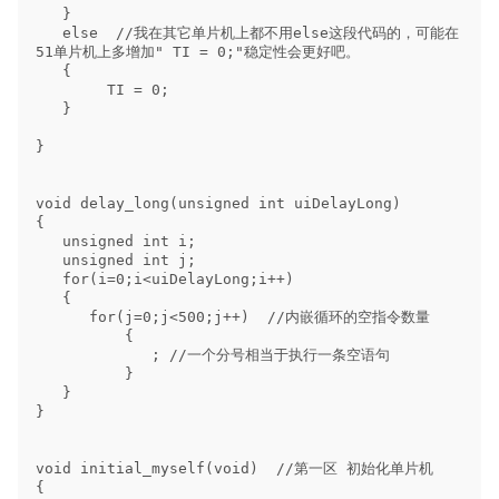
   }

   else  //我在其它单片机上都不用else这段代码的，可能在
51单片机上多增加" TI = 0;"稳定性会更好吧。

   {

        TI = 0;

   }

}                                

void delay_long(unsigned int uiDelayLong)

{

   unsigned int i;

   unsigned int j;

   for(i=0;i<uiDelayLong;i++)

   {

      for(j=0;j<500;j++)  //内嵌循环的空指令数量

          {

             ; //一个分号相当于执行一条空语句

          }

   }

}

void initial_myself(void)  //第一区 初始化单片机

{
