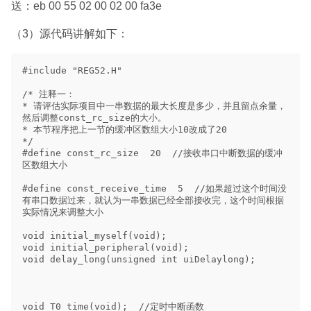
送：eb 00 55 02 00 02 00 fa3e
（3）源代码讲解如下：
#include "REG52.H"

/* 注释一：

* 请评估实际项目中一串数据的最大长度是多少，并且留点余量，
然后调整const_rc_size的大小。

* 本节程序把上一节的缓冲区数组大小10改成了20

*/

#define const_rc_size  20  //接收串口中断数据的缓冲
区数组大小

#define const_receive_time  5  //如果超过这个时间没
有串口数据过来，就认为一串数据已经全部接收完，这个时间根据
实际情况来调整大小

void initial_myself(void);    

void initial_peripheral(void);

void delay_long(unsigned int uiDelaylong);

void T0_time(void);  //定时中断函数
