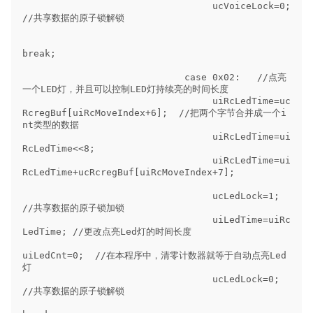
                                  ucVoiceLock=0;  
//共享数据的原子锁解锁

break;        

                             case 0x02:   //点亮
一个LED灯，并且可以控制LED灯持续亮的时间长度

                                  uiRcLedTime=uc
RcregBuf[uiRcMoveIndex+6];  //把两个字节合并成一个i
nt类型的数据

                                  uiRcLedTime=ui
RcLedTime<<8;  

                                  uiRcLedTime=ui
RcLedTime+ucRcregBuf[uiRcMoveIndex+7];

                                  ucLedLock=1;  
//共享数据的原子锁加锁

                                  uiLedTime=uiRc
LedTime; //更改点亮Led灯的时间长度

uiLedCnt=0;  //在本程序中，清零计数器就等于自动点亮Led
灯

                                  ucLedLock=0;  
//共享数据的原子锁解锁
