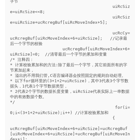
字节

                                         uiRcSiz
e=uiRcSize<<8;

                                         uiRcSiz
e=uiRcSize+ucRcregBuf[uiRcMoveIndex+5];

                                         ucRcCy=
ucRcregBuf[uiRcMoveIndex+6+uiRcSize];   //记录最
后一个字节的校验 

                     ucRcregBuf[uiRcMoveIndex+6+
uiRcSize]=0;  //清零最后一个字节的累加和变量

/* 注释四：

* 计算校验累加和的方法:除了最后一个字节，其它前面所有的字
节累加起来，

* 溢出的不用我们管,C语言编译器会按照固定的规则自动处理。

* 以下for循环里的(3+1+2+uiRcSize)，其中3代表3个字节数
据头，1代表1个字节数据类型，

* 2代表2个字节的数据长度变量，uiRcSize代表实际上一串数据
中的有效数据个数。

*/

                                          for(i=
0;i<(3+1+2+uiRcSize);i++) //计算校验累加和

                                         {

ucRcregBuf[uiRcMoveIndex+6+uiRcSize]=ucRcregBuf
[uiRcMoveIndex+6+uiRcSize]+ucRcregBuf[uiRcMoveIn
dex+i];
