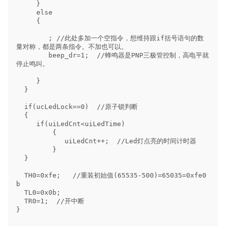
     }

     else

     {

        ; //此处多加一个空指令，想维持跟if括号语句的数
量对称，都是两条指令。不加也可以。

        beep_dr=1;  //蜂鸣器是PNP三极管控制，高电平就
停止鸣叫。

     }

  }

  if(ucLedLock==0)  //原子锁判断

  {

     if(uiLedCnt<uiLedTime)

         {

            uiLedCnt++;  //Led灯点亮的时间计时器

         }

  }

  TH0=0xfe;   //重装初始值(65535-500)=65035=0xfe0
b

  TL0=0x0b;

  TR0=1;  //开中断

}
