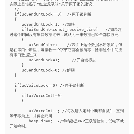
实际上是借鉴了"红金龙吸味"关于原子锁的建议.

  */  

  if(ucSendCntLock==0)  //原子锁判断

  {

     ucSendCntLock=1; //加锁

     if(uiSendCnt<const_receive_time)   //如果超
过这个时间没有串口数据过来，就认为一串数据已经全部接收完

     {

        uiSendCnt++;    //表面上这个数据不断累加，但
是在串口中断里，每接收一个字节它都会被清零，除非这个中间没
有串口数据过来

        ucSendLock=1;     //开自锁标志

     }

     ucSendCntLock=0; //解锁

  }

  if(ucVoiceLock==0) //原子锁判断

  {

     if(uiVoiceCnt!=0)

     {

        uiVoiceCnt--; //每次进入定时中断都自减1，直到
等于零为止。才停止鸣叫

        beep_dr=0;  //蜂鸣器是PNP三极管控制，低电平就
开始鸣叫。
