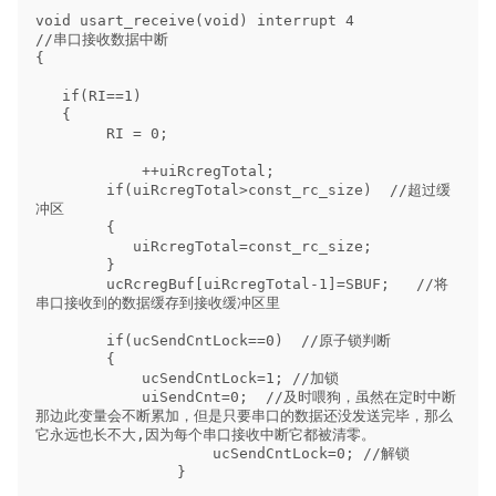
void usart_receive(void) interrupt 4                 
//串口接收数据中断        

{        

   if(RI==1)  

   {

        RI = 0;

            ++uiRcregTotal;

        if(uiRcregTotal>const_rc_size)  //超过缓
冲区

        {

           uiRcregTotal=const_rc_size;

        }

        ucRcregBuf[uiRcregTotal-1]=SBUF;   //将
串口接收到的数据缓存到接收缓冲区里

        if(ucSendCntLock==0)  //原子锁判断

        {

            ucSendCntLock=1; //加锁

            uiSendCnt=0;  //及时喂狗，虽然在定时中断
那边此变量会不断累加，但是只要串口的数据还没发送完毕，那么
它永远也长不大,因为每个串口接收中断它都被清零。

                    ucSendCntLock=0; //解锁

                }
