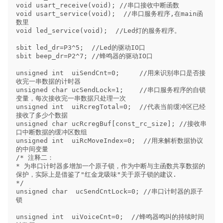
void usart_receive(void); //串口接收中断函数

void usart_service(void);  //串口服务程序,在main函
数里

void led_service(void);  //Led灯的服务程序。

sbit led_dr=P3^5;  //Led的驱动IO口

sbit beep_dr=P2^7; //蜂鸣器的驱动IO口

unsigned int  uiSendCnt=0;     //用来识别串口是否接
收完一串数据的计时器

unsigned char ucSendLock=1;    //串口服务程序的自锁
变量，每次接收完一串数据只处理一次

unsigned int  uiRcregTotal=0;  //代表当前缓冲区已经
接收了多少个数据

unsigned char ucRcregBuf[const_rc_size]; //接收串
口中断数据的缓冲区数组

unsigned int  uiRcMoveIndex=0;  //用来解析数据协议
的中间变量

/* 注释二：

* 为串口计时器多增加一个原子锁，作为中断与主函数共享数据的
保护，实际上是借鉴了"红金龙吸味"关于原子锁的建议.

*/

unsigned char  ucSendCntLock=0; //串口计时器的原子
锁

unsigned int  uiVoiceCnt=0;  //蜂鸣器鸣叫的持续时间