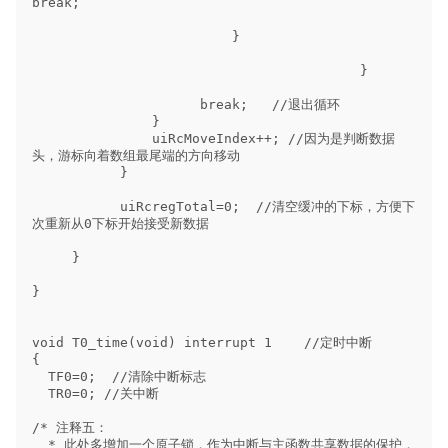
break;

                         }

                                         }        

                     break;   //退出循环

               }

               uiRcMoveIndex++; //因为是判断数据
头，游标向着数组最尾端的方向移动

           }

           uiRcregTotal=0;  //清空缓冲的下标，方便下
次重新从0下标开始接受新数据

     }

}

void T0_time(void) interrupt 1    //定时中断

{

  TF0=0;  //清除中断标志

  TR0=0; //关中断

/* 注释五：

  * 此处多增加一个原子锁，作为中断与主函数共享数据的保护，