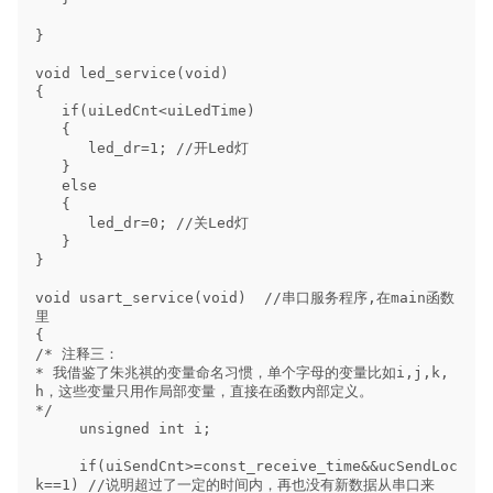
}

void led_service(void)

{

   if(uiLedCnt<uiLedTime)

   {

      led_dr=1; //开Led灯

   }

   else

   {

      led_dr=0; //关Led灯

   }

}

void usart_service(void)  //串口服务程序,在main函数
里

{

/* 注释三：

* 我借鉴了朱兆祺的变量命名习惯，单个字母的变量比如i,j,k,
h，这些变量只用作局部变量，直接在函数内部定义。

*/

     unsigned int i;  

     if(uiSendCnt>=const_receive_time&&ucSendLoc
k==1) //说明超过了一定的时间内，再也没有新数据从串口来
