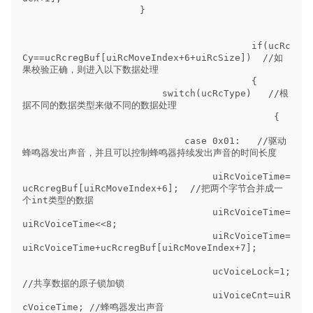
                     }        

                                         if(ucRc
Cy==ucRcregBuf[uiRcMoveIndex+6+uiRcSize])  //如
果校验正确，则进入以下数据处理

                                         {                                                  

                         switch(ucRcType)   //根
据不同的数据类型来做不同的数据处理

                                             {

                             case 0x01:   //驱动
蜂鸣器发出声音，并且可以控制蜂鸣器持续发出声音的时间长度

                                  uiRcVoiceTime=
ucRcregBuf[uiRcMoveIndex+6];  //把两个字节合并成一
个int类型的数据

                                  uiRcVoiceTime=
uiRcVoiceTime<<8;  

                                  uiRcVoiceTime=
uiRcVoiceTime+ucRcregBuf[uiRcMoveIndex+7];

                                  ucVoiceLock=1;  
//共享数据的原子锁加锁

                                  uiVoiceCnt=uiR
cVoiceTime; //蜂鸣器发出声音
