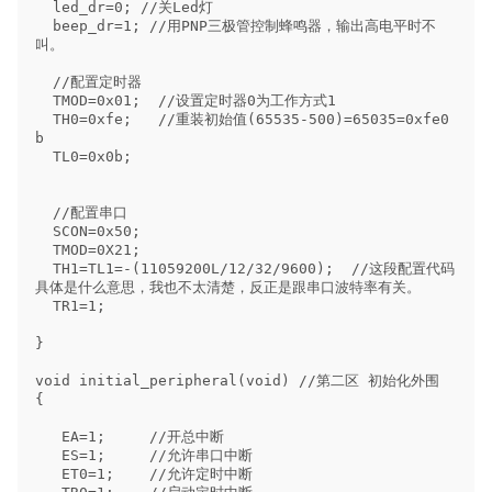
  led_dr=0; //关Led灯

  beep_dr=1; //用PNP三极管控制蜂鸣器，输出高电平时不
叫。

  //配置定时器

  TMOD=0x01;  //设置定时器0为工作方式1

  TH0=0xfe;   //重装初始值(65535-500)=65035=0xfe0
b

  TL0=0x0b;

  //配置串口

  SCON=0x50;

  TMOD=0X21;

  TH1=TL1=-(11059200L/12/32/9600);  //这段配置代码
具体是什么意思，我也不太清楚，反正是跟串口波特率有关。

  TR1=1;

}

void initial_peripheral(void) //第二区 初始化外围

{

   EA=1;     //开总中断

   ES=1;     //允许串口中断

   ET0=1;    //允许定时中断
