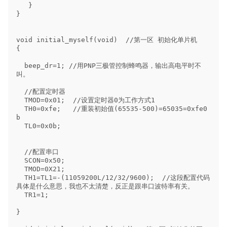
   }

}

void initial_myself(void)  //第一区 初始化单片机

{

  beep_dr=1; //用PNP三极管控制蜂鸣器，输出高电平时不
叫。

  //配置定时器

  TMOD=0x01;  //设置定时器0为工作方式1

  TH0=0xfe;   //重装初始值(65535-500)=65035=0xfe0
b

  TL0=0x0b;

  //配置串口

  SCON=0x50;

  TMOD=0X21;

  TH1=TL1=-(11059200L/12/32/9600);  //这段配置代码
具体是什么意思，我也不太清楚，反正是跟串口波特率有关。

  TR1=1;

}
