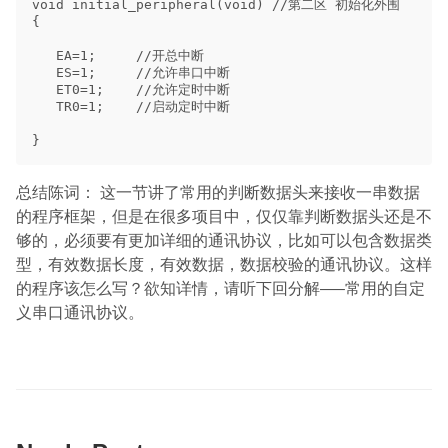
void initial_peripheral(void) //第二区 初始化外围

{

   EA=1;     //开总中断

   ES=1;     //允许串口中断

   ET0=1;    //允许定时中断

   TR0=1;    //启动定时中断

总结陈词： 这一节讲了常用的判断数据头来接收一串数据
的程序框架，但是在很多项目中，仅仅靠判断数据头还是不
够的，必须要有更加详细的通讯协议，比如可以包含数据类
型，有效数据长度，有效数据，数据校验的通讯协议。这样
的程序该怎么写？欲知详情，请听下回分解—–常用的自定
义串口通讯协议。