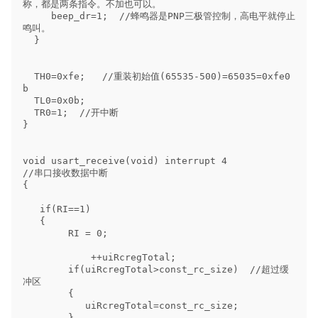
称，都是两条指令。不加也可以。

     beep_dr=1;  //蜂鸣器是PNP三极管控制，高电平就停止
鸣叫。

  }

  TH0=0xfe;   //重装初始值(65535-500)=65035=0xfe0
b

  TL0=0x0b;

  TR0=1;  //开中断

}

void usart_receive(void) interrupt 4                 
//串口接收数据中断        

{        

   if(RI==1)  

   {

        RI = 0;

            ++uiRcregTotal;

        if(uiRcregTotal>const_rc_size)  //超过缓
冲区

        {

           uiRcregTotal=const_rc_size;

        }
