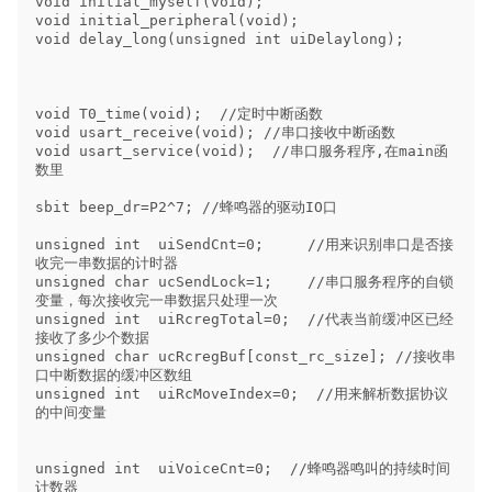
void initial_myself(void);    

void initial_peripheral(void);

void delay_long(unsigned int uiDelaylong);

void T0_time(void);  //定时中断函数

void usart_receive(void); //串口接收中断函数

void usart_service(void);  //串口服务程序,在main函
数里

sbit beep_dr=P2^7; //蜂鸣器的驱动IO口

unsigned int  uiSendCnt=0;     //用来识别串口是否接
收完一串数据的计时器

unsigned char ucSendLock=1;    //串口服务程序的自锁
变量，每次接收完一串数据只处理一次

unsigned int  uiRcregTotal=0;  //代表当前缓冲区已经
接收了多少个数据

unsigned char ucRcregBuf[const_rc_size]; //接收串
口中断数据的缓冲区数组

unsigned int  uiRcMoveIndex=0;  //用来解析数据协议
的中间变量

unsigned int  uiVoiceCnt=0;  //蜂鸣器鸣叫的持续时间
计数器
