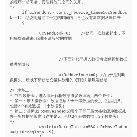
的程序一起阅读，要理解他们之间的关系。

*/

     if(uiSendCnt>=const_receive_time&&ucSendLoc
k==1) //说明超过了一定的时间内，再也没有新数据从串口来

     {

            ucSendLock=0;    //处理一次就锁起来，不
用每次都进来,除非有新接收的数据

                    //下面的代码进入数据协议解析和数据
处理的阶段

                    uiRcMoveIndex=0; //由于是判断
数据头，所以下标移动变量从数组的0开始向最尾端移动

/* 注释二：

* 判断数据头，进入循环解析数据协议必须满足两个条件:

* 第一：最大接收缓冲数据必须大于一串数据的长度（这里是5。
包括2个有效数据，3个数据头）

* 第二：游标uiRcMoveIndex必须小于等于最大接收缓冲数据减
去一串数据的长度（这里是5。包括2个有效数据，3个数据头）

*/

            while(uiRcregTotal>=5&&uiRcMoveIndex
<=(uiRcregTotal-5)) 
