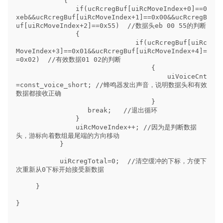
            {

               if(ucRcregBuf[uiRcMoveIndex+0]==0
xeb&&ucRcregBuf[uiRcMoveIndex+1]==0x00&&ucRcregB
uf[uiRcMoveIndex+2]==0x55)  //数据头eb 00 55的判断

               {

                              if(ucRcregBuf[uiRc
MoveIndex+3]==0x01&&ucRcregBuf[uiRcMoveIndex+4]=
=0x02)  //有效数据01 02的判断

                                  {

                                      uiVoiceCnt
=const_voice_short; //蜂鸣器发出声音，说明数据头和有效
数据都接收正确

                                  }

                  break;   //退出循环

               }

               uiRcMoveIndex++; //因为是判断数据
头，游标向着数组最尾端的方向移动

           }

           uiRcregTotal=0;  //清空缓冲的下标，方便下
次重新从0下标开始接受新数据

     }

}
