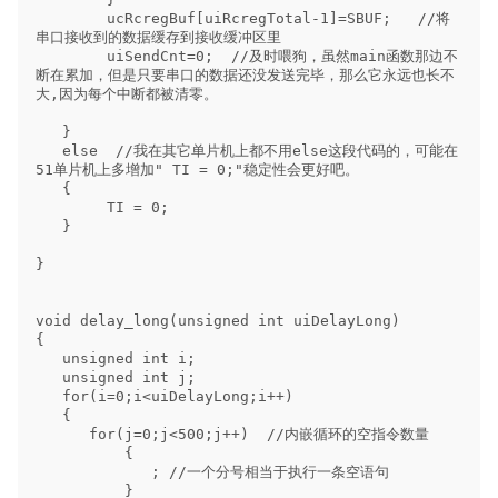
        ucRcregBuf[uiRcregTotal-1]=SBUF;   //将
串口接收到的数据缓存到接收缓冲区里

        uiSendCnt=0;  //及时喂狗，虽然main函数那边不
断在累加，但是只要串口的数据还没发送完毕，那么它永远也长不
大,因为每个中断都被清零。

   }

   else  //我在其它单片机上都不用else这段代码的，可能在
51单片机上多增加" TI = 0;"稳定性会更好吧。

   {

        TI = 0;

   }

}                                

void delay_long(unsigned int uiDelayLong)

{

   unsigned int i;

   unsigned int j;

   for(i=0;i<uiDelayLong;i++)

   {

      for(j=0;j<500;j++)  //内嵌循环的空指令数量

          {

             ; //一个分号相当于执行一条空语句

          }
