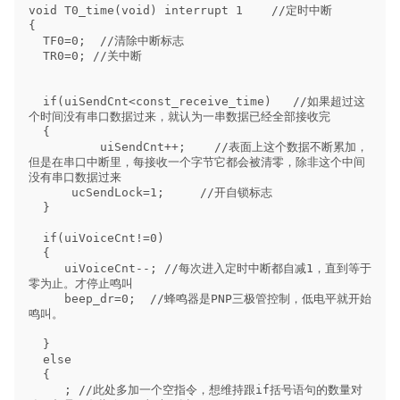
void T0_time(void) interrupt 1    //定时中断

{

  TF0=0;  //清除中断标志

  TR0=0; //关中断

  if(uiSendCnt<const_receive_time)   //如果超过这
个时间没有串口数据过来，就认为一串数据已经全部接收完

  {

          uiSendCnt++;    //表面上这个数据不断累加，
但是在串口中断里，每接收一个字节它都会被清零，除非这个中间
没有串口数据过来

      ucSendLock=1;     //开自锁标志

  }

  if(uiVoiceCnt!=0)

  {

     uiVoiceCnt--; //每次进入定时中断都自减1，直到等于
零为止。才停止鸣叫

     beep_dr=0;  //蜂鸣器是PNP三极管控制，低电平就开始
鸣叫。

  }

  else

  {

     ; //此处多加一个空指令，想维持跟if括号语句的数量对