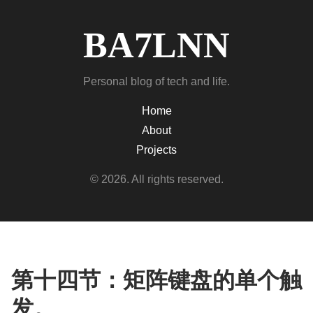
BA7LNN
Personal blog of tech and life.
Home
About
Projects
© 2026. All rights reserved.
第十四节：矩阵键盘的单个触
发。