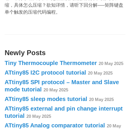
缩，具体怎么压缩？欲知详情，请听下回分解—–矩阵键盘
单个触发的压缩代码编程。
Newly Posts
Tiny Thermocouple Thermometer
20 May 2025
ATtiny85 I2C protocol tutorial
20 May 2025
ATtiny85 SPI protocol – Master and Slave
mode tutorial
20 May 2025
ATtiny85 sleep modes tutorial
20 May 2025
ATtiny85 external and pin change interrupt
tutorial
20 May 2025
ATtiny85 Analog comparator tutorial
20 May