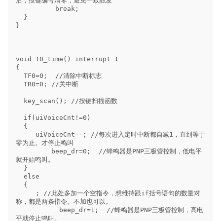
后，按键编号清零，避免一致触发

          break;                    

  }                

}

void T0_time() interrupt 1

{

  TF0=0;  //清除中断标志

  TR0=0; //关中断

  key_scan(); //按键扫描函数

  if(uiVoiceCnt!=0)

  {

     uiVoiceCnt--; //每次进入定时中断都自减1，直到等于
零为止。才停止鸣叫

         beep_dr=0;  //蜂鸣器是PNP三极管控制，低电平
就开始鸣叫。

  }

  else

  {

     ; //此处多加一个空指令，想维持跟if括号语句的数量对
称，都是两条指令。不加也可以。

           beep_dr=1;  //蜂鸣器是PNP三极管控制，高电
平就停止鸣叫。
