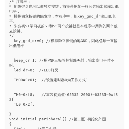
/* 注释三：

* 矩阵键盘也可以做独立按键，前提是把某一根公共输出线输出低
电平，

* 模拟独立按键的触发地，本程序中，把key_gnd_dr输出低电
平。

* 朱兆祺51学习板的S1和S5两个按键就是本程序中用到的两个独
立按键。

*/

  key_gnd_dr=0; //模拟独立按键的地GND，因此必须一直输
出低电平

  beep_dr=1; //用PNP三极管控制蜂鸣器，输出高电平时不
叫。

  led_dr=0;  //LED灯灭

  TMOD=0x01;  //设置定时器0为工作方式1

  TH0=0xf8;   //重装初始值(65535-2000)=63535=0xf8
2f

  TL0=0x2f;

}

void initial_peripheral() //第二区 初始化外围

{

  EA=1;     //开总中断
