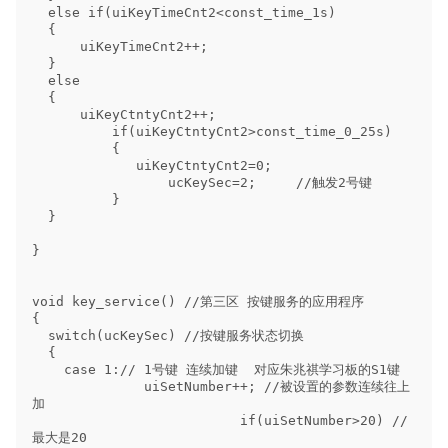
  else if(uiKeyTimeCnt2<const_time_1s)

  {

      uiKeyTimeCnt2++;

  }

  else

  {

      uiKeyCtntyCnt2++;

          if(uiKeyCtntyCnt2>const_time_0_25s)

          {

             uiKeyCtntyCnt2=0;

                 ucKeySec=2;     //触发2号键

          }

  }

}

void key_service() //第三区 按键服务的应用程序

{

  switch(ucKeySec) //按键服务状态切换

  {

    case 1:// 1号键 连续加键  对应朱兆祺学习板的S1键  

              uiSetNumber++; //被设置的参数连续往上
加

                          if(uiSetNumber>20) //
最大是20
