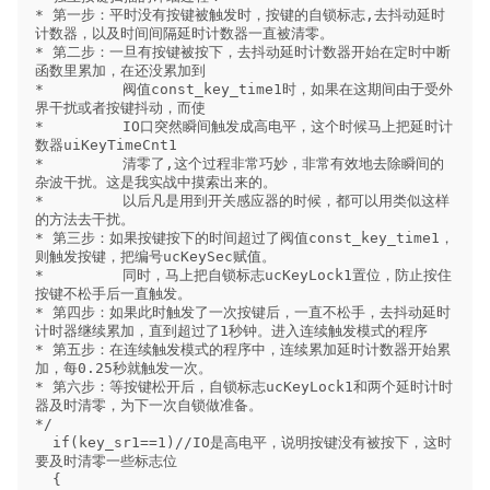
* 第一步：平时没有按键被触发时，按键的自锁标志,去抖动延时
计数器，以及时间间隔延时计数器一直被清零。

* 第二步：一旦有按键被按下，去抖动延时计数器开始在定时中断
函数里累加，在还没累加到

*         阀值const_key_time1时，如果在这期间由于受外
界干扰或者按键抖动，而使

*         IO口突然瞬间触发成高电平，这个时候马上把延时计
数器uiKeyTimeCnt1

*         清零了,这个过程非常巧妙，非常有效地去除瞬间的
杂波干扰。这是我实战中摸索出来的。

*         以后凡是用到开关感应器的时候，都可以用类似这样
的方法去干扰。

* 第三步：如果按键按下的时间超过了阀值const_key_time1，
则触发按键，把编号ucKeySec赋值。

*         同时，马上把自锁标志ucKeyLock1置位，防止按住
按键不松手后一直触发。

* 第四步：如果此时触发了一次按键后，一直不松手，去抖动延时
计时器继续累加，直到超过了1秒钟。进入连续触发模式的程序

* 第五步：在连续触发模式的程序中，连续累加延时计数器开始累
加，每0.25秒就触发一次。

* 第六步：等按键松开后，自锁标志ucKeyLock1和两个延时计时
器及时清零，为下一次自锁做准备。

*/

  if(key_sr1==1)//IO是高电平，说明按键没有被按下，这时
要及时清零一些标志位

  {
