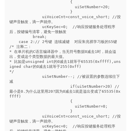
                          {

                            uiSetNumber=20;

                          }

              uiVoiceCnt=const_voice_short; //按
键声音触发，滴一声就停。

              ucKeySec=0;  //响应按键服务处理程序
后，按键编号清零，避免一致触发

          break;        

    case 2:// 2号键 连续减键  对应朱兆祺学习板的S5键

/* 注释二：

* 在单片机的C语言编译器中，当无符号数据0减去1时，就会溢
出，变成这个类型数据的最大值。

* 比如是unsigned int的0减去1就等于65535(0xffff),uns
igned char的0减去1就等于255(0xff)

*/

              uiSetNumber--; //被设置的参数连续往下
减

                          if(uiSetNumber>20) //
最小是0.为什么这里用20?因为0减去1就是溢出变成了65535(0x
ffff)

                          {

                            uiSetNumber=0;

                          }

              uiVoiceCnt=const_voice_short; //按
键声音触发，滴一声就停。

              ucKeySec=0;  //响应按键服务处理程序