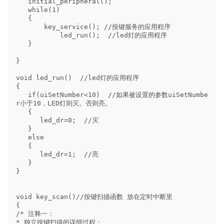
   initial_peripheral(); 

   while(1)  

   { 

       key_service(); //按键服务的应用程序

           led_run();  //led灯的应用程序

   }

}

void led_run()  //led灯的应用程序

{

   if(uiSetNumber<10)  //如果被设置的参数uiSetNumbe
r小于10，LED灯则灭。否则亮。

   {

      led_dr=0;  //灭

   }

   else

   {

      led_dr=1;  //亮

   }

}

void key_scan()//按键扫描函数 放在定时中断里

{  

/* 注释一：

* 独立按键扫描的详细过程：
