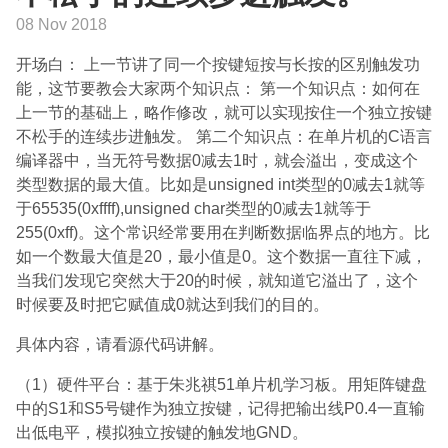
08 Nov 2018
开场白： 上一节讲了同一个按键短按与长按的区别触发功
能，这节要教会大家两个知识点： 第一个知识点：如何在
上一节的基础上，略作修改，就可以实现按住一个独立按键
不松手的连续步进触发。 第二个知识点：在单片机的C语言
编译器中，当无符号数据0减去1时，就会溢出，变成这个
类型数据的最大值。比如是unsigned int类型的0减去1就等
于65535(0xffff),unsigned char类型的0减去1就等于
255(0xff)。这个常识经常要用在判断数据临界点的地方。比
如一个数最大值是20，最小值是0。这个数据一直往下减，
当我们发现它突然大于20的时候，就知道它溢出了，这个
时候要及时把它赋值成0就达到我们的目的。
具体内容，请看源代码讲解。
（1）硬件平台：基于朱兆祺51单片机学习板。用矩阵键盘
中的S1和S5号键作为独立按键，记得把输出线P0.4一直输
出低电平，模拟独立按键的触发地GND。