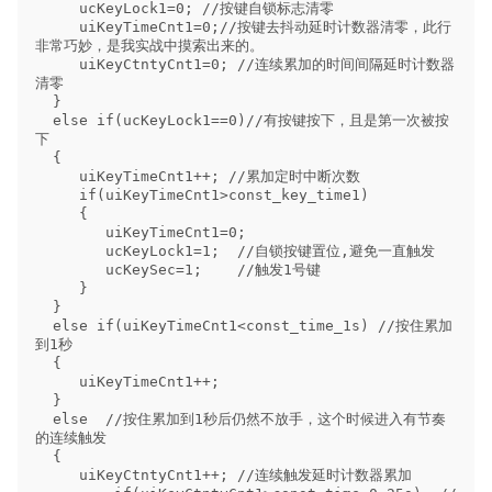
     ucKeyLock1=0; //按键自锁标志清零

     uiKeyTimeCnt1=0;//按键去抖动延时计数器清零，此行
非常巧妙，是我实战中摸索出来的。    

     uiKeyCtntyCnt1=0; //连续累加的时间间隔延时计数器
清零

  }

  else if(ucKeyLock1==0)//有按键按下，且是第一次被按
下

  {

     uiKeyTimeCnt1++; //累加定时中断次数

     if(uiKeyTimeCnt1>const_key_time1)

     {

        uiKeyTimeCnt1=0; 

        ucKeyLock1=1;  //自锁按键置位,避免一直触发

        ucKeySec=1;    //触发1号键

     }

  }

  else if(uiKeyTimeCnt1<const_time_1s) //按住累加
到1秒

  {

     uiKeyTimeCnt1++;

  }

  else  //按住累加到1秒后仍然不放手，这个时候进入有节奏
的连续触发

  {

     uiKeyCtntyCnt1++; //连续触发延时计数器累加
