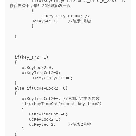
         if(uiKeyCtntyCnt1>const_time_0_25s)  //
按住没松手，每0.25秒就触发一次

         {

             uiKeyCtntyCnt1=0; //

         ucKeySec=1;    //触发1号键

         }

  }

  if(key_sr2==1)

  {

     ucKeyLock2=0; 

     uiKeyTimeCnt2=0;

         uiKeyCtntyCnt2=0;

  }

  else if(ucKeyLock2==0)

  {

     uiKeyTimeCnt2++; //累加定时中断次数

     if(uiKeyTimeCnt2>const_key_time2)

     {

        uiKeyTimeCnt2=0;

        ucKeyLock2=1; 

        ucKeySec=2;     //触发2号键

     }

  }
