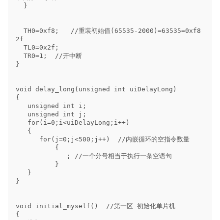
  }

  TH0=0xf8;   //重装初始值(65535-2000)=63535=0xf8
2f

  TL0=0x2f;

  TR0=1;  //开中断

}

void delay_long(unsigned int uiDelayLong)

{

   unsigned int i;

   unsigned int j;

   for(i=0;i<uiDelayLong;i++)

   {

      for(j=0;j<500;j++)  //内嵌循环的空指令数量

          {

             ; //一个分号相当于执行一条空语句

          }

   }

}

void initial_myself()  //第一区 初始化单片机

{
