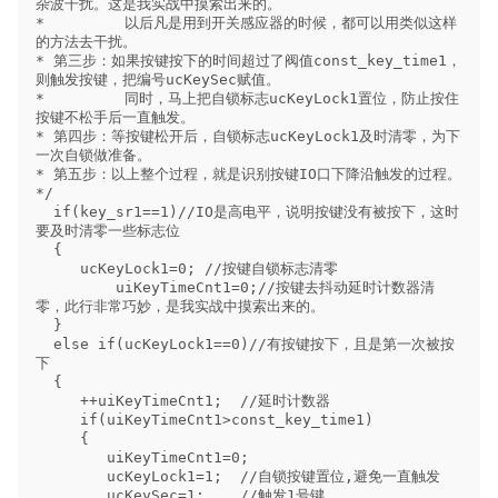
杂波干扰。这是我实战中摸索出来的。

*         以后凡是用到开关感应器的时候，都可以用类似这样
的方法去干扰。

* 第三步：如果按键按下的时间超过了阀值const_key_time1，
则触发按键，把编号ucKeySec赋值。

*         同时，马上把自锁标志ucKeyLock1置位，防止按住
按键不松手后一直触发。

* 第四步：等按键松开后，自锁标志ucKeyLock1及时清零，为下
一次自锁做准备。

* 第五步：以上整个过程，就是识别按键IO口下降沿触发的过程。

*/

  if(key_sr1==1)//IO是高电平，说明按键没有被按下，这时
要及时清零一些标志位

  {

     ucKeyLock1=0; //按键自锁标志清零

         uiKeyTimeCnt1=0;//按键去抖动延时计数器清
零，此行非常巧妙，是我实战中摸索出来的。      

  }

  else if(ucKeyLock1==0)//有按键按下，且是第一次被按
下

  {

     ++uiKeyTimeCnt1;  //延时计数器

     if(uiKeyTimeCnt1>const_key_time1)

     {

        uiKeyTimeCnt1=0; 

        ucKeyLock1=1;  //自锁按键置位,避免一直触发

        ucKeySec=1;    //触发1号键
