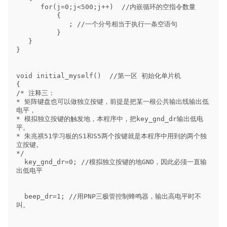
      for(j=0;j<500;j++)  //内嵌循环的空指令数量

          {

             ; //一个分号相当于执行一条空语句

          }

   }

}

void initial_myself()  //第一区 初始化单片机

{

/* 注释三：

* 矩阵键盘也可以做独立按键，前提是把某一根公共输出线输出低
电平，

* 模拟独立按键的触发地，本程序中，把key_gnd_dr输出低电
平。

* 朱兆祺51学习板的S1和S5两个按键就是本程序中用到的两个独
立按键。

*/

  key_gnd_dr=0; //模拟独立按键的地GND，因此必须一直输
出低电平

  beep_dr=1; //用PNP三极管控制蜂鸣器，输出高电平时不
叫。
