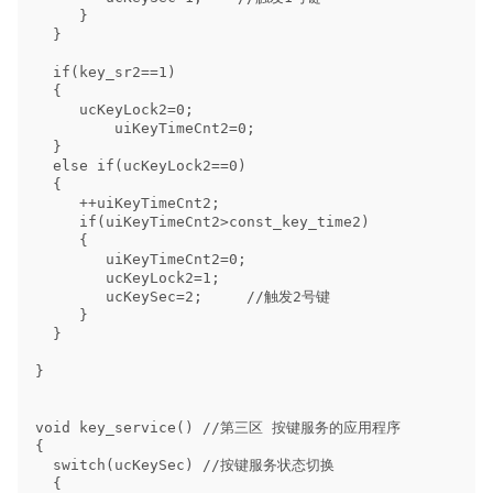
     }

  }

  if(key_sr2==1)

  {

     ucKeyLock2=0; 

         uiKeyTimeCnt2=0;

  }

  else if(ucKeyLock2==0)

  {

     ++uiKeyTimeCnt2; 

     if(uiKeyTimeCnt2>const_key_time2)

     {

        uiKeyTimeCnt2=0;

        ucKeyLock2=1; 

        ucKeySec=2;     //触发2号键

     }

  }

}

void key_service() //第三区 按键服务的应用程序

{

  switch(ucKeySec) //按键服务状态切换

  {
