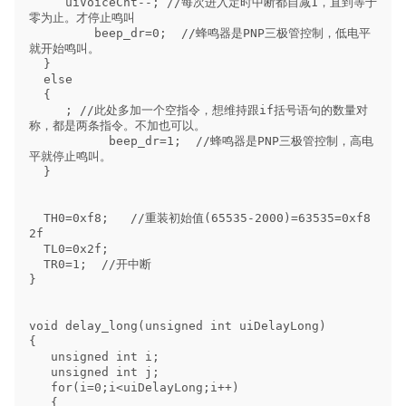
     uiVoiceCnt--; //每次进入定时中断都自减1，直到等于
零为止。才停止鸣叫

         beep_dr=0;  //蜂鸣器是PNP三极管控制，低电平
就开始鸣叫。

  }

  else

  {

     ; //此处多加一个空指令，想维持跟if括号语句的数量对
称，都是两条指令。不加也可以。

           beep_dr=1;  //蜂鸣器是PNP三极管控制，高电
平就停止鸣叫。

  }

  TH0=0xf8;   //重装初始值(65535-2000)=63535=0xf8
2f

  TL0=0x2f;

  TR0=1;  //开中断

}

void delay_long(unsigned int uiDelayLong)

{

   unsigned int i;

   unsigned int j;

   for(i=0;i<uiDelayLong;i++)

   {
