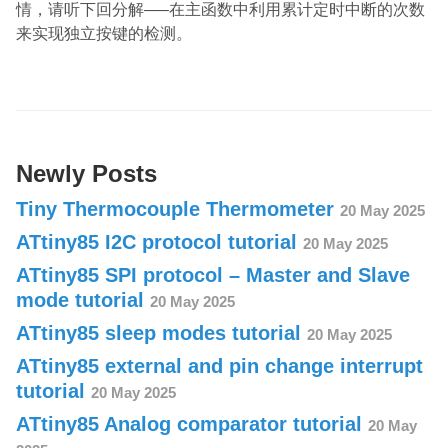
情，请听下回分解—–在主函数中利用累计定时中断的次数
来实现独立按键的检测。
Newly Posts
Tiny Thermocouple Thermometer
20 May 2025
ATtiny85 I2C protocol tutorial
20 May 2025
ATtiny85 SPI protocol – Master and Slave
mode tutorial
20 May 2025
ATtiny85 sleep modes tutorial
20 May 2025
ATtiny85 external and pin change interrupt
tutorial
20 May 2025
ATtiny85 Analog comparator tutorial
20 May