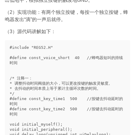
出低电平，模拟独立按键的触发地GND。
（2）实现功能：有两个独立按键，每按一个独立按键，蜂
鸣器发出“滴”的一声后就停。
（3）源代码讲解如下：
#include "REG52.H"

#define const_voice_short  40   //蜂鸣器短叫的持续
时间

/* 注释一：

* 调整抖动时间阀值的大小，可以更改按键的触发灵敏度。

* 去抖动的时间本质上等于累计主循环次数的时间。

*/

#define const_key_time1  500    //按键去抖动延时的
时间

#define const_key_time2  500    //按键去抖动延时的
时间

void initial_myself();    

void initial_peripheral();

void delay_long(unsigned int uiDelaylong);
