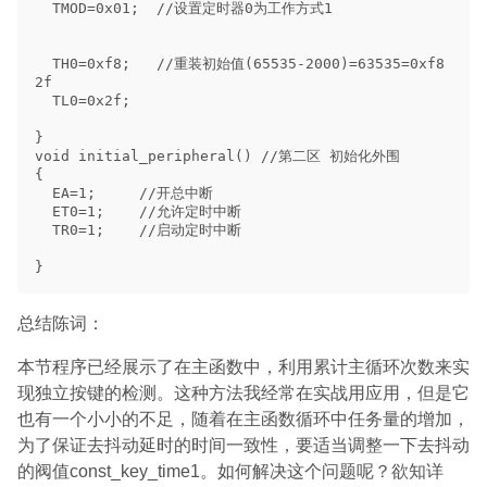
  TMOD=0x01;  //设置定时器0为工作方式1

  TH0=0xf8;   //重装初始值(65535-2000)=63535=0xf8
2f

  TL0=0x2f;

}

void initial_peripheral() //第二区 初始化外围

{

  EA=1;     //开总中断

  ET0=1;    //允许定时中断

  TR0=1;    //启动定时中断

总结陈词：
本节程序已经展示了在主函数中，利用累计主循环次数来实
现独立按键的检测。这种方法我经常在实战用应用，但是它
也有一个小小的不足，随着在主函数循环中任务量的增加，
为了保证去抖动延时的时间一致性，要适当调整一下去抖动
的阀值const_key_time1。如何解决这个问题呢？欲知详