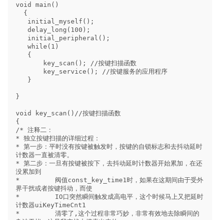
void main() 

  {

   initial_myself();  

   delay_long(100);   

   initial_peripheral(); 

   while(1)  

   { 

       key_scan(); //按键扫描函数

       key_service(); //按键服务的应用程序

   }

}

void key_scan()//按键扫描函数

{  

/* 注释二：

* 独立按键扫描的详细过程：

* 第一步：平时没有按键被触发时，按键的自锁标志和去抖动延时
计数器一直被清零。

* 第二步：一旦有按键被按下，去抖动延时计数器开始累加，在还
没累加到

*         阀值const_key_time1时，如果在这期间由于受外
界干扰或者按键抖动，而使

*         IO口突然瞬间触发成高电平，这个时候马上又把延时
计数器uiKeyTimeCnt1

*         清零了,这个过程非常巧妙，非常有效地去除瞬间的