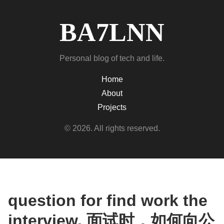
BA7LNN
Personal blog of tech and life.
Home
About
Projects
© 2026. All rights reserved.
question for find work the
interview, 面试时，如何向公